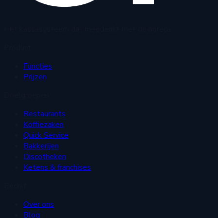
Het kassasysteem dat meedenkt met de horeca.
Product
Functies
Prijzen
Doelgroepen
Restaurants
Koffiezaken
Quick Service
Bakkerijen
Discotheken
Ketens & franchises
Bedrijf
Over ons
Blog