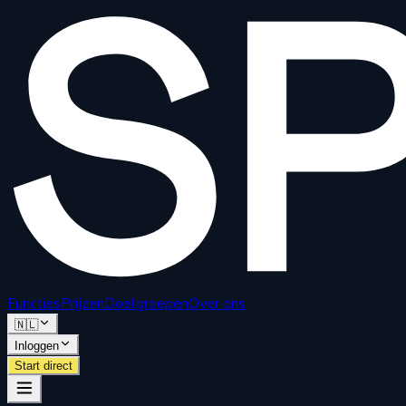
Functies
Prijzen
Doelgroepen
Over ons
🇳🇱
Inloggen
Start direct