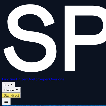
Functies
Prijzen
Doelgroepen
Over ons
🇳🇱
Inloggen
Start direct