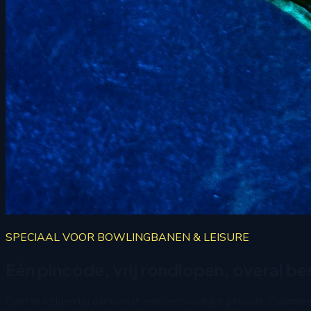
SPECIAAL VOOR BOWLINGBANEN & LEISURE
Eén pincode, vrij rondlopen, overal be
Gasten krijgen bij aankomst een persoonlijke pincode. Daarmee