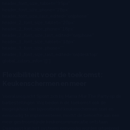
header_font_size_tablet=”35px”
header_font_size_phone=”28px”
header_font_size_last_edited=”on|phone”
header_2_font_size_tablet=”20px”
header_2_font_size_phone=”18px”
header_2_font_size_last_edited=”on|phone”
header_3_font_size_tablet=”18px”
header_3_font_size_phone=””
header_3_font_size_last_edited=”on|desktop”
global_colors_info=”{}”]
Flexibiliteit voor de toekomst:
Keukenschermen en meer
Vooralsnog richt Spont zich bij Mama Mia! The Party op de
barbestellingen. Wij bieden in de toekomst ook de
mogelijkheid om bijvoorbeeld keukenschermen snel en
eenvoudig te implementeren, mocht de behoefte aan een
meer gestroomlijnde keukencommunicatie ontstaan.
Daarnaast kan het systeem eenvoudig worden uitgebreid