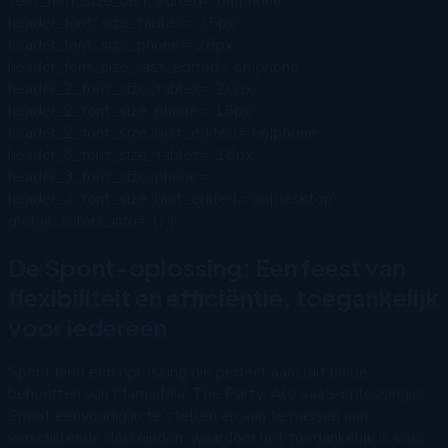
text_font_size_last_edited=”on|phone”
header_font_size_tablet=”35px”
header_font_size_phone=”28px”
header_font_size_last_edited=”on|phone”
header_2_font_size_tablet=”20px”
header_2_font_size_phone=”18px”
header_2_font_size_last_edited=”on|phone”
header_3_font_size_tablet=”18px”
header_3_font_size_phone=””
header_3_font_size_last_edited=”on|desktop”
global_colors_info=”{}”]
De Spont-oplossing: Een feest van
flexibiliteit en efficiëntie, toegankelijk
voor iedereen
Spont bied een oplossing die perfect aansluit bij de
behoeften van Mama Mia! The Party. Als SaaS-oplossing is
Spont eenvoudig in te stellen en aan te passen aan
verschillende doeleinden, waardoor het toegankelijk is voor