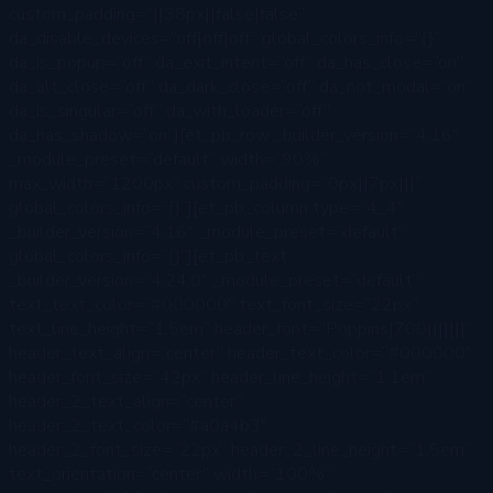
custom_padding=”||38px||false|false”
da_disable_devices=”off|off|off” global_colors_info=”{}”
da_is_popup=”off” da_exit_intent=”off” da_has_close=”on”
da_alt_close=”off” da_dark_close=”off” da_not_modal=”on”
da_is_singular=”off” da_with_loader=”off”
da_has_shadow=”on”][et_pb_row _builder_version=”4.16″
_module_preset=”default” width=”90%”
max_width=”1200px” custom_padding=”0px||7px|||”
global_colors_info=”{}”][et_pb_column type=”4_4″
_builder_version=”4.16″ _module_preset=”default”
global_colors_info=”{}”][et_pb_text
_builder_version=”4.24.0″ _module_preset=”default”
text_text_color=”#000000″ text_font_size=”22px”
text_line_height=”1.5em” header_font=”Poppins|700|||||||”
header_text_align=”center” header_text_color=”#000000″
header_font_size=”42px” header_line_height=”1.1em”
header_2_text_align=”center”
header_2_text_color=”#a0a4b3″
header_2_font_size=”22px” header_2_line_height=”1.5em”
text_orientation=”center” width=”100%”