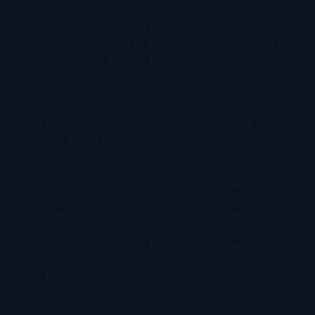
da_disable_devices=”off|off|off” global_colors_info=”{}”
da_is_popup=”off” da_exit_intent=”off” da_has_close=”on”
da_alt_close=”off” da_dark_close=”off” da_not_modal=”on”
da_is_singular=”off” da_with_loader=”off”
da_has_shadow=”on”][et_pb_row _builder_version=”4.24.0″
_module_preset=”default” width=”90%”
width_tablet=”80%” width_phone=””
width_last_edited=”on|tablet” max_width=”700px”
custom_margin=”||||false|false”
custom_padding=”0px||50px||false|false”
global_colors_info=”{}”][et_pb_column type=”4_4″
_builder_version=”4.16″ _module_preset=”default”
global_colors_info=”{}”][et_pb_text
_builder_version=”4.24.0″ _module_preset=”default”
text_font=”Poppins||||||||” text_text_color=”#000000″
text_font_size=”16px” text_line_height=”1.6em”
header_font=”Poppins|600|||||||” header_text_align=”left”
header_text_color=”#000000″ header_font_size=”45px”
header_line_height=”1.1em”
header_2_font=”Poppins|600|||||||”