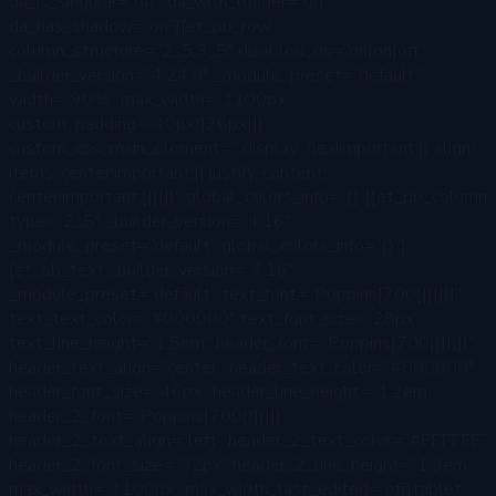
da_is_singular=”off” da_with_loader=”off”
da_has_shadow=”on”][et_pb_row
column_structure=”2_5,3_5″ disabled_on=”on|on|off”
_builder_version=”4.24.0″ _module_preset=”default”
width=”90%” max_width=”1100px”
custom_padding=”40px||26px|||”
custom_css_main_element=” display: flex!important;|| align-
items: center!important;|| justify-content:
center!important;||||||” global_colors_info=”{}”][et_pb_column
type=”2_5″ _builder_version=”4.16″
_module_preset=”default” global_colors_info=”{}”]
[et_pb_text _builder_version=”4.16″
_module_preset=”default” text_font=”Poppins|700|||||||”
text_text_color=”#000000″ text_font_size=”28px”
text_line_height=”1.5em” header_font=”Poppins|700|||||||”
header_text_align=”center” header_text_color=”#000000″
header_font_size=”46px” header_line_height=”1.2em”
header_2_font=”Poppins|700|||||||”
header_2_text_align=”left” header_2_text_color=”#FFFFFF”
header_2_font_size=”32px” header_2_line_height=”1.3em”
max_width=”1100px” max_width_last_edited=”off|tablet”