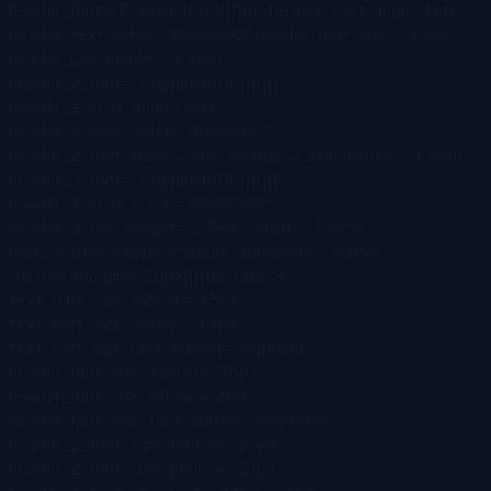
header_font=”Poppins|600|||||||” header_text_align=”left”
header_text_color=”#000000″ header_font_size=”45px”
header_line_height=”1.1em”
header_2_font=”Poppins|600|||||||”
header_2_text_align=”left”
header_2_text_color=”#000000″
header_2_font_size=”28px” header_2_line_height=”1.5em”
header_3_font=”Poppins|600|||||||”
header_3_text_color=”#000000″
header_3_line_height=”1.5em” width=”100%”
max_width=”850px” module_alignment=”center”
custom_margin=”20px||||false|false”
text_font_size_tablet=”15px”
text_font_size_phone=”14px”
text_font_size_last_edited=”on|phone”
header_font_size_tablet=”35px”
header_font_size_phone=”28px”
header_font_size_last_edited=”on|phone”
header_2_font_size_tablet=”20px”
header_2_font_size_phone=”18px”