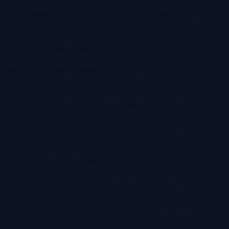
[et_pb_blurb title=”PIN oplossing via Vivawallet”
image=”/blog-import/inline/2022_10_Check@2x.svg&
icon_placement=”left” image_icon_width=”24px”
content_max_width=”100%”
content_max_width_tablet=”350px”
content_max_width_phone=”100%”
content_max_width_last_edited=”on|phone”
_builder_version=”4.24.0″ _module_preset=”default”
header_font=”Poppins|600|||||||” header_text_align=”left”
header_text_color=”#FFFFFF” header_font_size=”16px”
header_line_height=”1.3em”
image_icon_custom_margin=”0px|0px|0px|0px|false|false”
image_icon_custom_padding=”0px|0px|0px|0px|false|false”
custom_margin=”||||false|false”
link_option_url_new_window=”on”
custom_css_blurb_title=”margin-top:3px;||margin-
left:-13px;||” global_colors_info=”{}”][/et_pb_blurb]
[et_pb_text _builder_version=”4.16″
_module_preset=”default” text_font=”Poppins||||||||”
text_text_color=”#D6D6D6″ text_line_height=”1.6em”