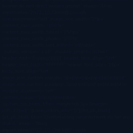
bonnen die niet direct worden geprint.” image=”/blog-
import/inline/2022_10_Check@2x.svg&
icon_placement=”left” image_icon_width=”20px”
content_max_width=”100%”
content_max_width_tablet=”350px”
content_max_width_phone=”100%”
content_max_width_last_edited=”off|tablet”
_builder_version=”4.16″ _module_preset=”default”
header_font=”Poppins||||||||” header_text_align=”left”
header_text_color=”#FFFFFF” header_font_size=”15px”
body_text_align=”left”
image_icon_custom_margin=”0px|0px|0px|0px|false|false”
image_icon_custom_padding=”0px|0px|0px|0px|false|false”
module_alignment=”left”
custom_margin=”||0px||false|false”
custom_css_blurb_title=”margin-top:3px;||margin-
left:-13px;||” global_colors_info=”{}”][/et_pb_blurb]
[et_pb_blurb title=”Overbelasting van je netwerk als het erg
druk is.” image=”/blog-
import/inline/2022_10_Check@2x.svg&