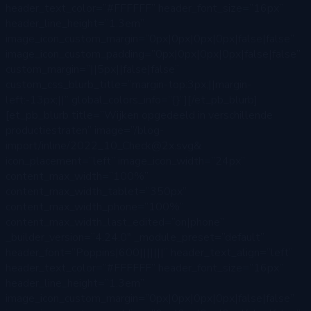
header_text_color=”#FFFFFF” header_font_size=”16px”
header_line_height=”1.3em”
image_icon_custom_margin=”0px|0px|0px|0px|false|false”
image_icon_custom_padding=”0px|0px|0px|0px|false|false”
custom_margin=”||5px||false|false”
custom_css_blurb_title=”margin-top:3px;||margin-
left:-13px;||” global_colors_info=”{}”][/et_pb_blurb]
[et_pb_blurb title=”Wijken opgedeeld in verschillende
productiestraten” image=”/blog-
import/inline/2022_10_Check@2x.svg&
icon_placement=”left” image_icon_width=”24px”
content_max_width=”100%”
content_max_width_tablet=”350px”
content_max_width_phone=”100%”
content_max_width_last_edited=”on|phone”
_builder_version=”4.24.0″ _module_preset=”default”
header_font=”Poppins|600|||||||” header_text_align=”left”
header_text_color=”#FFFFFF” header_font_size=”16px”
header_line_height=”1.3em”
image_icon_custom_margin=”0px|0px|0px|0px|false|false”