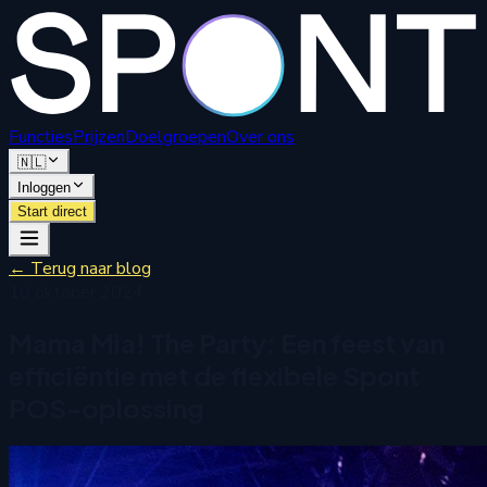
Functies
Prijzen
Doelgroepen
Over ons
🇳🇱
Inloggen
Start direct
←
Terug naar blog
10 oktober 2024
Mama Mia! The Party: Een feest van
efficiëntie met de flexibele Spont
POS-oplossing