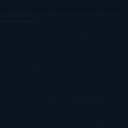
global_colors_info=”{}”]
Dit behoort met Spont & Ditto voorgoed tot
het verleden:
[/et_pb_text][et_pb_blurb title=”Problemen met je
bestellingen of voorraad, omdat je handhelds niet syncen.”
image=”/blog-import/inline/2022_10_Check@2x.svg&
icon_placement=”left” image_icon_width=”20px”
content_max_width=”100%” content_max_width_tablet=””
content_max_width_phone=”100%”
content_max_width_last_edited=”on|phone”
_builder_version=”4.16″ _module_preset=”default”
header_font=”Poppins||||||||” header_text_align=”left”
header_text_color=”#FFFFFF” header_font_size=”15px”
image_icon_custom_margin=”0px|0px|0px|0px|false|false”
image_icon_custom_padding=”0px|0px|0px|0px|false|false”
custom_margin=”||0px||false|false”
custom_css_blurb_title=”margin-top:3px;||margin-
left:-13px;||” global_colors_info=”{}”][/et_pb_blurb]
[et_pb_blurb title=”QR-bestellingen die niet doorkomen en