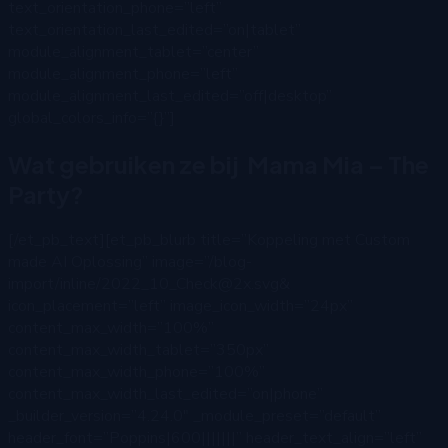
text_orientation_phone=”left”
text_orientation_last_edited=”on|tablet”
module_alignment_tablet=”center”
module_alignment_phone=”left”
module_alignment_last_edited=”off|desktop”
global_colors_info=”{}”]
Wat gebruiken ze bij Mama Mia – The
Party?
[/et_pb_text][et_pb_blurb title=”Koppeling met Custom
made AI Oplossing” image=”/blog-
import/inline/2022_10_Check@2x.svg&
icon_placement=”left” image_icon_width=”24px”
content_max_width=”100%”
content_max_width_tablet=”350px”
content_max_width_phone=”100%”
content_max_width_last_edited=”on|phone”
_builder_version=”4.24.0″ _module_preset=”default”
header_font=”Poppins|600|||||||” header_text_align=”left”