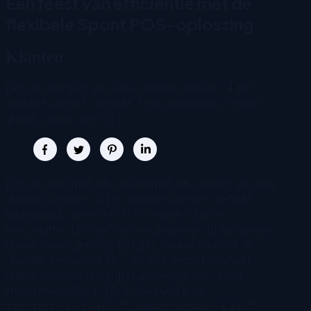
Een feest van efficiëntie met de
flexibele Spont POS-oplossing
Klanten
[/et_pb_text][et_pb_code _builder_version=”4.16″
_module_preset=”default” text_orientation=”center”
global_colors_info=”{}”]
[/et_pb_code][/et_pb_column][/et_pb_row][et_pb_row
_builder_version=”4.16″ _module_preset=”default”
background_color=”#FFFFFF” width=”100%”
max_width=”1000px” custom_padding=”||||false|false”
global_colors_info=”{}”][et_pb_column type=”4_4″
_builder_version=”4.16″ _module_preset=”default”
global_colors_info=”{}”][et_pb_image src=”/blog-
import/inline/2024_10_1G3A4603.jpg&
title_text=”1G3A4603″ _builder_version=”4.24.0″