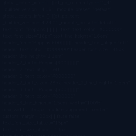
global_colors_info=”{}”][et_pb_column type=”4_4″
_builder_version=”4.16″ _module_preset=”default”
global_colors_info=”{}”][et_pb_text
_builder_version=”4.24.0″ _module_preset=”default”
text_font=”Poppins||||||||” text_text_color=”#000000″
text_font_size=”16px” text_line_height=”1.6em”
header_font=”Poppins|600|||||||” header_text_align=”left”
header_text_color=”#000000″ header_font_size=”45px”
header_line_height=”1.1em”
header_2_font=”Poppins|600|||||||”
header_2_text_align=”left”
header_2_text_color=”#000000″
header_2_font_size=”28px” header_2_line_height=”1.5em”
header_3_font=”Poppins|600|||||||”
header_3_text_color=”#000000″
header_3_line_height=”1.5em” width=”100%”
max_width=”850px” module_alignment=”center”
custom_margin=”22px||||false|false”
text_font_size_tablet=”15px”
text_font_size_phone=”14px”