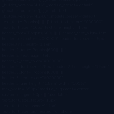
_builder_version=”4.16″ _module_preset=”default”
global_colors_info=”{}”][et_pb_text
_builder_version=”4.24.0″ _module_preset=”default”
text_font=”Poppins||||||||” text_text_color=”#000000″
text_font_size=”16px” text_line_height=”1.6em”
header_font=”Poppins|600|||||||” header_text_align=”left”
header_text_color=”#000000″ header_font_size=”45px”
header_line_height=”1.1em”
header_2_font=”Poppins|600|||||||”
header_2_text_align=”left”
header_2_text_color=”#000000″
header_2_font_size=”28px” header_2_line_height=”1.5em”
header_3_font=”Poppins|600|||||||”
header_3_text_color=”#000000″
header_3_line_height=”1.5em” width=”100%”
max_width=”850px” module_alignment=”center”
custom_margin=”50px||||false|false”
text_font_size_tablet=”15px”
text_font_size_phone=”14px”
text_font_size_last_edited=”on|phone”