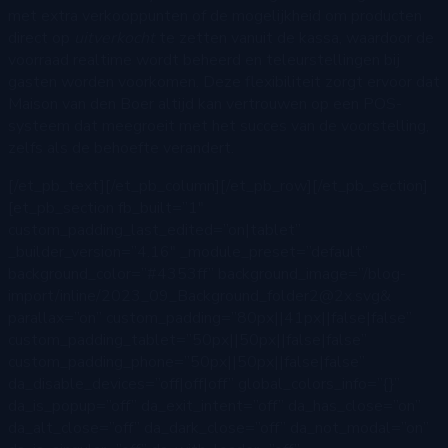
met extra verkooppunten of de mogelijkheid om producten
direct op
uitverkocht
te zetten vanuit de kassa, waardoor de
voorraad realtime wordt beheerd en teleurstellingen bij
gasten worden voorkomen. Deze flexibiliteit zorgt ervoor dat
Maison van den Boer altijd kan vertrouwen op een POS-
systeem dat meegroeit met het succes van de voorstelling,
zelfs als de behoefte verandert.
[/et_pb_text][/et_pb_column][/et_pb_row][/et_pb_section]
[et_pb_section fb_built=”1″
custom_padding_last_edited=”on|tablet”
_builder_version=”4.16″ _module_preset=”default”
background_color=”#4353ff” background_image=”/blog-
import/inline/2023_09_Background_folder2@2x.svg&
parallax=”on” custom_padding=”80px||41px||false|false”
custom_padding_tablet=”50px||50px||false|false”
custom_padding_phone=”50px||50px||false|false”
da_disable_devices=”off|off|off” global_colors_info=”{}”
da_is_popup=”off” da_exit_intent=”off” da_has_close=”on”
da_alt_close=”off” da_dark_close=”off” da_not_modal=”on”