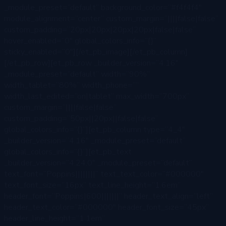
_module_preset=”default” background_color=”#f4f4f4″
module_alignment=”center” custom_margin=”||||false|false”
custom_padding=”20px|20px|20px|20px|false|false”
hover_enabled=”0″ global_colors_info=”{}”
sticky_enabled=”0″][/et_pb_image][/et_pb_column]
[/et_pb_row][et_pb_row _builder_version=”4.16″
_module_preset=”default” width=”90%”
width_tablet=”80%” width_phone=””
width_last_edited=”on|tablet” max_width=”700px”
custom_margin=”||||false|false”
custom_padding=”50px||20px||false|false”
global_colors_info=”{}”][et_pb_column type=”4_4″
_builder_version=”4.16″ _module_preset=”default”
global_colors_info=”{}”][et_pb_text
_builder_version=”4.24.0″ _module_preset=”default”
text_font=”Poppins||||||||” text_text_color=”#000000″
text_font_size=”16px” text_line_height=”1.6em”
header_font=”Poppins|600|||||||” header_text_align=”left”
header_text_color=”#000000″ header_font_size=”45px”
header_line_height=”1.1em”