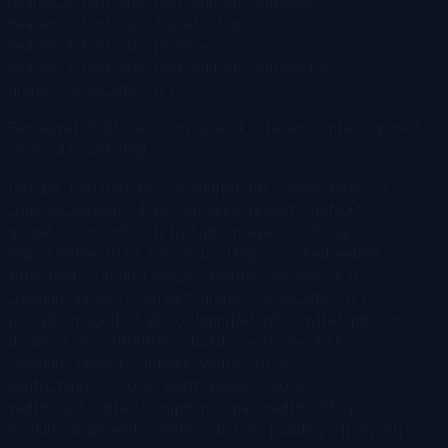
header_2_font_size_last_edited=”on|phone”
header_3_font_size_tablet=”18px”
header_3_font_size_phone=””
header_3_font_size_last_edited=”on|desktop”
global_colors_info=”{}”]
Benieuwd of dit ook voor jou werkt? Neem contact op met
onze sales afdeling!
[/et_pb_text][/et_pb_column][et_pb_column type=”3_5″
_builder_version=”4.16″ _module_preset=”default”
global_colors_info=”{}”][et_pb_image src=”/blog-
import/inline/2023_09_Group-15@2x-scaled.webp&
title_text=”Group 15@2x” _builder_version=”4.16″
_module_preset=”default” global_colors_info=”{}”]
[/et_pb_image][/et_pb_column][/et_pb_row][et_pb_row
disabled_on=”off|off|on” _builder_version=”4.16″
_module_preset=”default” width=”90%”
width_tablet=”90%” width_phone=”80%”
width_last_edited=”on|phone” max_width=”550px”
module_alignment=”center” custom_padding=”||26px|||”