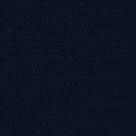
icon_placement=”left” image_icon_width=”20px”
content_max_width=”100%” content_max_width_tablet=””
content_max_width_phone=”100%”
content_max_width_last_edited=”on|phone”
_builder_version=”4.16″ _module_preset=”default”
header_font=”Poppins||||||||” header_text_align=”left”
header_text_color=”#FFFFFF” header_font_size=”15px”
image_icon_custom_margin=”0px|0px|0px|0px|false|false”
image_icon_custom_padding=”0px|0px|0px|0px|false|false”
custom_css_blurb_title=”margin-top:3px;||margin-
left:-13px;||” global_colors_info=”{}”][/et_pb_blurb]
[et_pb_blurb title=”Stress onder je personeel, omdat
bestellingen en veranderingen niet doorkomen.”
image=”/blog-import/inline/2022_10_Check@2x.svg&
icon_placement=”left” image_icon_width=”20px”
content_max_width=”100%” content_max_width_tablet=””
content_max_width_phone=”100%”
content_max_width_last_edited=”on|phone”
_builder_version=”4.16″ _module_preset=”default”
header_font=”Poppins||||||||” header_text_align=”left”