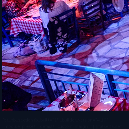
[et_pb_section fb_built=”1″ _builder_version=”4.16″
_module_preset=”default” custom_margin=”||||false|false”