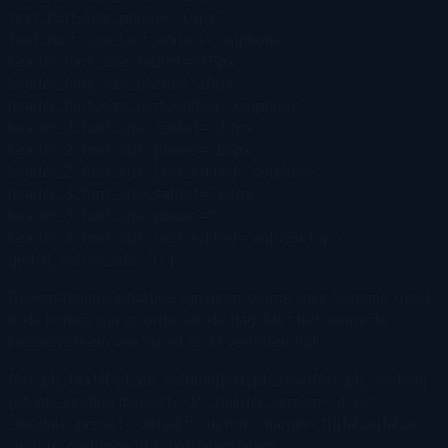
text_font_size_phone=”14px”
text_font_size_last_edited=”on|phone”
header_font_size_tablet=”35px”
header_font_size_phone=”28px”
header_font_size_last_edited=”on|phone”
header_2_font_size_tablet=”20px”
header_2_font_size_phone=”18px”
header_2_font_size_last_edited=”on|phone”
header_3_font_size_tablet=”18px”
header_3_font_size_phone=””
header_3_font_size_last_edited=”on|desktop”
global_colors_info=”{}”]
Bovenstaande situaties zijn geen ‘worse case scenario’ meer.
In de horeca zijn ze orde van de dag. Met het nieuwste
kassasysteem van Spont is dit verleden tijd!
[/et_pb_text][/et_pb_column][/et_pb_row][/et_pb_section]
[et_pb_section fb_built=”1″ _builder_version=”4.16″
_module_preset=”default” custom_margin=”||||false|false”
custom_padding=”||38px||false|false”