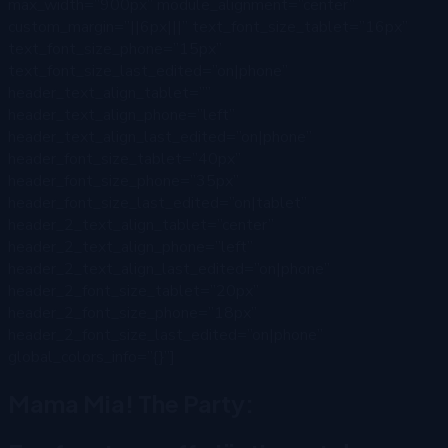
max_width=”900px” module_alignment=”center”
custom_margin=”||6px|||” text_font_size_tablet=”16px”
text_font_size_phone=”15px”
text_font_size_last_edited=”on|phone”
header_text_align_tablet=””
header_text_align_phone=”left”
header_text_align_last_edited=”on|phone”
header_font_size_tablet=”40px”
header_font_size_phone=”35px”
header_font_size_last_edited=”on|tablet”
header_2_text_align_tablet=”center”
header_2_text_align_phone=”left”
header_2_text_align_last_edited=”on|phone”
header_2_font_size_tablet=”20px”
header_2_font_size_phone=”18px”
header_2_font_size_last_edited=”on|phone”
global_colors_info=”{}”]
Mama Mia! The Party: