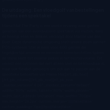
De uitdaging: Een vloedgolf van bestellingen
tijdens een spektakel
Mama Mia! The Party is een unieke ervaring waar gasten
genieten van een avondvullend spektakel vol muziek, dans
en heerlijk eten en drinken, verzorgd door Maison van den
Boer. Deze dynamische omgeving stelt unieke eisen aan het
POS-systeem. Stel je eens voor; 600 gasten die
tegelijkertijd arriveren en meerdere keren bestellen tijdens
de show, leidt tot enorme pieken in het bestelvolume. Dit
vereist een systeem dat niet alleen snel en betrouwbaar is,
maar ook flexibel genoeg is om zich aan te passen aan de
specifieke behoeften van Mama Mia.[/et_pb_text]
[/et_pb_column][/et_pb_row][et_pb_row
_builder_version=”4.16″ _module_preset=”default”
width=”90%” width_tablet=”80%” width_phone=””
width_last_edited=”on|tablet” max_width=”700px”
min_height=”262px” custom_margin=”||||false|false”
custom_padding=”0px||9px||false|false”