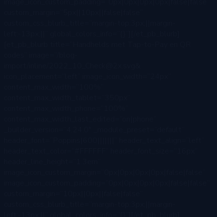
image_icon_custom_padding=”0px|0px|0px|0px|false|false”
custom_margin=”5px||10px||false|false”
custom_css_blurb_title=”margin-top:3px;||margin-
left:-13px;||” global_colors_info=”{}”][/et_pb_blurb]
[et_pb_blurb title=”Handhelds met Tap-to-Pay en QR
codes” image=”/blog-
import/inline/2022_10_Check@2x.svg&
icon_placement=”left” image_icon_width=”24px”
content_max_width=”100%”
content_max_width_tablet=”350px”
content_max_width_phone=”100%”
content_max_width_last_edited=”on|phone”
_builder_version=”4.24.0″ _module_preset=”default”
header_font=”Poppins|600|||||||” header_text_align=”left”
header_text_color=”#FFFFFF” header_font_size=”16px”
header_line_height=”1.3em”
image_icon_custom_margin=”0px|0px|0px|0px|false|false”
image_icon_custom_padding=”0px|0px|0px|0px|false|false”
custom_margin=”10px||0px||false|false”
custom_css_blurb_title=”margin-top:3px;||margin-
left:-13px;||” global_colors_info=”{}”][/et_pb_blurb]