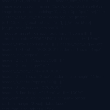
header_text_color=”#FFFFFF” header_font_size=”15px”
image_icon_custom_margin=”0px|0px|0px|0px|false|false”
image_icon_custom_padding=”0px|0px|0px|0px|false|false”
custom_css_blurb_title=”margin-top:3px;||margin-
left:-13px;||” global_colors_info=”{}”][/et_pb_blurb]
[et_pb_text _builder_version=”4.16″
_module_preset=”default” text_font=”Poppins||||||||”
text_text_color=”#D6D6D6″ text_line_height=”1.6em”
header_font=”Poppins|600|||||||” header_text_align=”left”
header_text_color=”#000000″ header_font_size=”45px”
header_line_height=”1.1em”
header_2_font=”Poppins|600|||||||”
header_2_text_align=”left”
header_2_text_color=”#000000″
header_2_font_size=”28px” header_2_line_height=”1.5em”
header_3_font=”Poppins|600|||||||”
header_3_text_color=”#000000″
header_3_line_height=”1.5em” width=”100%”
max_width=”850px” module_alignment=”center”
custom_margin=”20px||||false|false”
text_font_size_tablet=”15px”