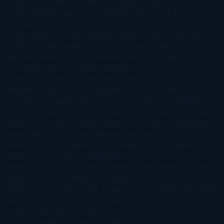
custom_css_main_element=”||” global_colors_info=”{}”]
[et_pb_column type=”4_4″ _builder_version=”4.16″
_module_preset=”default” global_colors_info=”{}”]
[et_pb_image src=”/blog-import/inline/2023_09_Group-
15@2x-scaled.webp& title_text=”Group 15@2x”
_builder_version=”4.16″ _module_preset=”default”
max_width=”80%” module_alignment=”left”
global_colors_info=”{}”][/et_pb_image][et_pb_text
_builder_version=”4.16″ _module_preset=”default”
text_font=”Poppins||||||||” text_text_color=”#000000″
text_line_height=”1.5em” header_font=”Poppins|700|||||||”
header_text_align=”center” header_text_color=”#000000″
header_font_size=”46px” header_line_height=”1.1em”
header_2_font=”Poppins||||||||” header_2_text_align=”left”
header_2_text_color=”#000000″
header_2_font_size=”55px” header_2_line_height=”1.2em”
header_3_font=”Poppins|700|||||||”
header_3_text_align=”left” header_3_text_color=”#FFFFFF”
header_3_font_size=”18px” header_3_line_height=”1.2em”
module_alignment=”center”
custom_margin=”||10px||false|false”