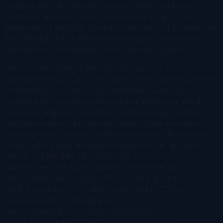
bedrijven van elke omvang. Het hart van het systeem
bestaat uit iPad-kassa’s en handhelds met tap-to-pay
functionaliteit, mogelijk gemaakt door Viva Wallet, waardoor
de bediening snel en efficiënt bestellingen kan opnemen en
afrekenen, zelfs te midden van de dansende gasten.
Om de piekbelasting tijdens de show aan te kunnen,
implementeren we QR-codes op de tafels. Gasten kunnen nu
zelfstandig bestellen via hun smartphone, waardoor de
bediening zich kan concentreren op het uitserveren van de
heerlijke drankjes en gerechten van Maison van den Boer en
het bieden van een uitstekende service. Deze innovatieve
oplossing zorgt voor een verbetering van de efficiëntie en
omzet, zelfs tijdens de drukste momenten.[/et_pb_text]
[/et_pb_column][/et_pb_row][et_pb_row
_builder_version=”4.16″ _module_preset=”default”
width=”90%” width_tablet=”80%” width_phone=””
width_last_edited=”on|tablet” max_width=”700px”
custom_margin=”||||false|false”
custom_padding=”12px||50px||false|false”
global_colors_info=”{}”][et_pb_column type=”4_4″