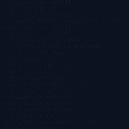
header_2_font=”Poppins|600|||||||”
header_2_text_align=”left”
header_2_text_color=”#000000″
header_2_font_size=”28px” header_2_line_height=”1.5em”
header_3_font=”Poppins|600|||||||”
header_3_text_color=”#000000″
header_3_line_height=”1.5em” width=”100%”
max_width=”850px” module_alignment=”center”
text_font_size_tablet=”15px”
text_font_size_phone=”14px”
text_font_size_last_edited=”on|phone”
header_font_size_tablet=”35px”
header_font_size_phone=”28px”
header_font_size_last_edited=”on|phone”
header_2_font_size_tablet=”20px”
header_2_font_size_phone=”18px”
header_2_font_size_last_edited=”on|phone”
header_3_font_size_tablet=”18px”
header_3_font_size_phone=””
header_3_font_size_last_edited=”on|desktop”
global_colors_info=”{}”]