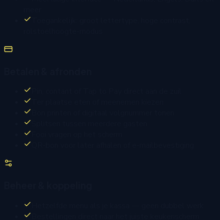
meer
Toegankelijk: groot lettertype, hoge contrast,
rolstoelhoogte-modus
Betalen & afronden
Pin, contant of Tap to Pay direct aan de zuil
Ter plaatse eten of meenemen kiezen
Bon printen of digitaal volgnummer tonen
Splitsen tussen meerdere gasten
Fooi vragen op het scherm
QR-bon voor later afhalen of e-mailbevestiging
Beheer & koppeling
Hetzelfde menu als je kassa — geen dubbel werk
Bestellingen direct naar het juiste keukenscherm