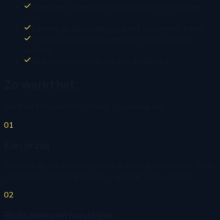
Meerdere zuilen onder één account, met realtime
sync
Banners en aanbiedingen op het rustscherm tonen
Prijzen, voorraad en uitverkocht-status centraal
beheren
Realtime omzet per zuil in je dashboard
Zo werkt het.
Van iPad tot eerste bestelling — vandaag nog.
01
Kies je zuil
Een iPad op een vloerstandaard of toonbankstandaard. Geen
speciale kioskhardware nodig — gebruik wat je al hebt.
02
Richt menu en huisstijl in