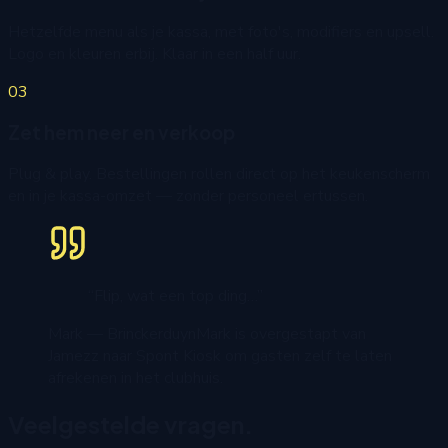
Hetzelfde menu als je kassa, met foto's, modifiers en upsell.
Logo en kleuren erbij. Klaar in een half uur.
03
Zet hem neer en verkoop
Plug & play. Bestellingen rollen direct op het keukenscherm
en in je kassa-omzet — zonder personeel ertussen.
“Flip, wat een top ding…”
Mark — Brinckerduyn
Mark is overgestapt van
Jamezz naar Spont Kiosk om gasten zelf te laten
afrekenen in het clubhuis.
Veelgestelde vragen.