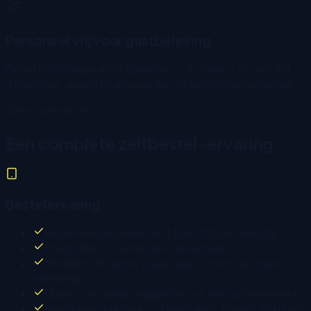
Personeel vrij voor gastbeleving
Geen bestellingen meer opnemen — je team is er voor het
uitserveren, vragen beantwoorden en gasten verwelkomen.
Alles wat erin zit
Een complete zelfbestel-ervaring.
Bestelervaring
Eigen welkomscherm met logo, foto en huisstijl
Productfoto's en heldere categorieën
Modifiers en opties (saus, maat, extra's, allergie-
vriendelijk)
Upsell- en combo-suggesties op het juiste moment
Meertalige interface — Nederlands, Engels, Duits en