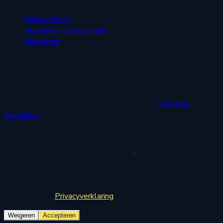
Juridisch
Privacybeleid
Algemene voorwaarden
Disclaimer
Disclaimer:
Aan de content op deze website kunnen geen
rechten worden ontleend. Delen worden met behulp van AI
gegenereerd en kunnen onjuistheden bevatten. We doen ons
uiterste best om alles kloppend te houden, maar deze site is
geen contract of bindende offerte. Zie onze
volledige
disclaimer
.
© 2026 Spont. Alle rechten voorbehouden.
Gemaakt met liefde voor de horeca 🍽️
Wij gebruiken functionele en analytische cookies om de
website te verbeteren. Geen tracking zonder jouw
toestemming.
Privacyverklaring
Weigeren
Accepteren