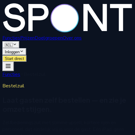
Functies
Prijzen
Doelgroepen
Over ons
🇳🇱
Inloggen
Start direct
Functies
Bestelzuil
Bestelzuil
Laat gasten zelf bestellen — en zie je
omzet stijgen.
Zelfbedieningszuil met slimme upsell, kortere rijen en
personeel dat eindelijk vrij is voor de gast. Eén iPad, geen