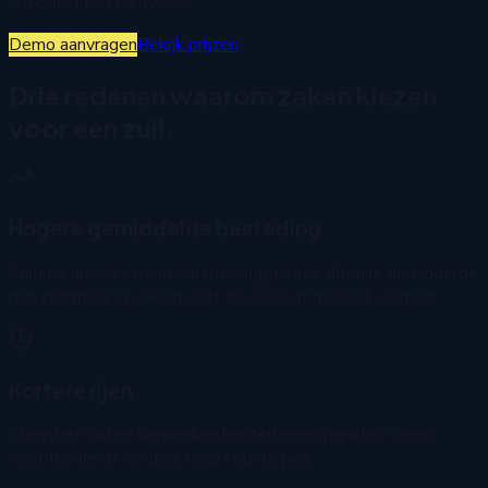
speciale kioskhardware.
Demo aanvragen
Bekijk prijzen
Drie redenen waarom zaken kiezen
voor een zuil.
Hogere gemiddelde besteding
Slimme upsell en combinatie-suggesties tillen je gemiddelde
bon zichtbaar op. Geen gast die saus of dessert vergeet.
Kortere rijen
Meerdere zuilen verwerken bestellingen parallel. Geen
wachtrij die uit de deur loopt op de piek.