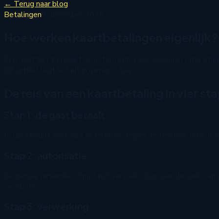
←
Terug naar blog
Betalingen
9 december 2025
Hoe werken kaartbetalingen eigenlijk?
Een gast tikt zijn kaart op je terminal. Drie seconden later s
Dit artikel legt het uit in gewone taal.
De reis van een kaartbetaling in vier s
Stap 1: de gast betaalt
Je gast houdt zijn kaart of telefoon tegen de terminal (of je
Stap 2: autorisatie
De betaalverwerker stuurt het verzoek door naar de bank van je
seconden.
Stap 3: verwerking