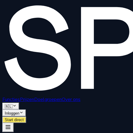
Functies
Prijzen
Doelgroepen
Over ons
🇳🇱
Inloggen
Start direct