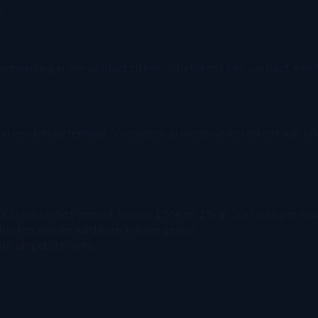
s
erwerking in één product zitten — betekent één contract, één f
in een betaalterminal. Voordelen: je medewerker rekent aan tafe
0 euro is het verschil tussen 1,5% en 2% al 200 euro per ma
racten, minder hardware, minder gedoe.
t de simpelste optie.