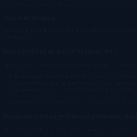
Na goedkeuring wordt de transactie geregistreerd. Het bedrag 
Stap 4: uitbetaling
Aan het einde van de dag worden alle goedgekeurde transactie
werkdagen.
Wie verdient er aan je transactie?
Bij iedere kaartbetaling betaal je een percentage dat verdeeld 
Interchange fee
— naar de bank van je gast. In Europa 
Scheme fee
— naar het kaartnetwerk (Visa, Mastercar
Acquirer fee
— naar jouw betaalverwerker. Dit is het d
In totaal betaal je tussen de 0,7% en 2,5% per transactie, afha
Waarom sommige kassasystemen duurd
Bij veel kassasystemen heb je twee contracten: een met de ka