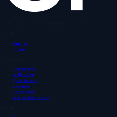
Het kassasysteem dat meedenkt met de horeca.
Product
Functies
Prijzen
Doelgroepen
Restaurants
Koffiezaken
Quick Service
Bakkerijen
Discotheken
Ketens & franchises
Bedrijf