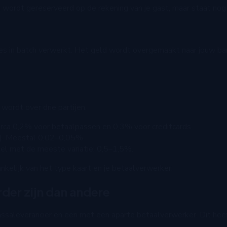
wordt gereserveerd op de rekening van je gast, maar staat nog 
s in batch verwerkt. Het geld wordt overgemaakt naar jouw ban
wordt over drie partijen:
circa 0,2% voor betaalpassen en 0,3% voor creditcards.
d). Meestal 0,02–0,05%.
eel met de meeste variatie: 0,5–1,5%.
nkelijk van het type kaart en je betaalverwerker.
er zijn dan andere
ssaleverancier en een met een aparte betaalverwerker. Dit hee