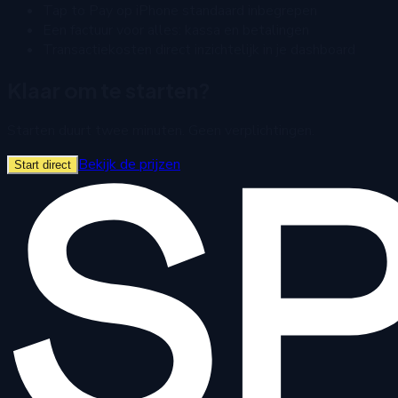
Tap to Pay op iPhone standaard inbegrepen
Een factuur voor alles: kassa en betalingen
Transactiekosten direct inzichtelijk in je dashboard
Klaar om te starten?
Starten duurt twee minuten. Geen verplichtingen.
Bekijk de prijzen
Start direct