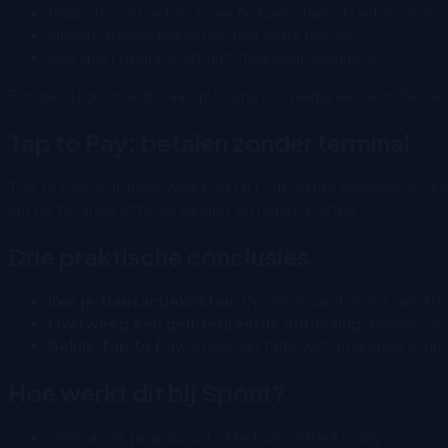
Dubbele contracten, twee facturen, twee klantenservice
Hogere transactiekosten door extra marges
Een apart pinapparaat dat storingsgevoeliger is
Een geïntegreerde betaaloplossing — waarbij kassa en betaalv
Tap to Pay: betalen zonder terminal
Tap to Pay op iPhone werkt via NFC, dezelfde technologie als 
om op te laden of te vervangen, en lagere kosten.
Drie praktische conclusies
Ken je transactiekosten.
Op een maandomzet van 40.00
Overweeg een geïntegreerde oplossing.
Minder cont
Bekijk Tap to Pay.
Als je aan tafel wilt afrekenen, is di
Hoe werkt dit bij Spont?
Geen apart pinapparaat of betaalcontract nodig