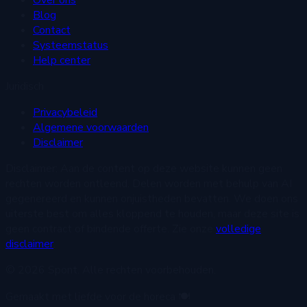
Blog
Contact
Systeemstatus
Help center
Juridisch
Privacybeleid
Algemene voorwaarden
Disclaimer
Disclaimer:
Aan de content op deze website kunnen geen
rechten worden ontleend. Delen worden met behulp van AI
gegenereerd en kunnen onjuistheden bevatten. We doen ons
uiterste best om alles kloppend te houden, maar deze site is
geen contract of bindende offerte. Zie onze
volledige
disclaimer
.
© 2026 Spont. Alle rechten voorbehouden.
Gemaakt met liefde voor de horeca 🍽️