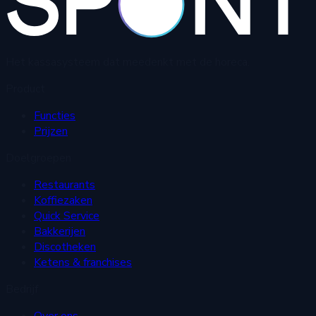
Het kassasysteem dat meedenkt met de horeca.
Product
Functies
Prijzen
Doelgroepen
Restaurants
Koffiezaken
Quick Service
Bakkerijen
Discotheken
Ketens & franchises
Bedrijf
Over ons