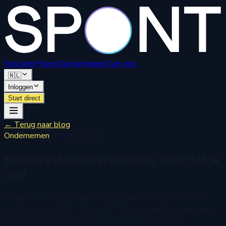
Functies
Prijzen
Doelgroepen
Over ons
🇳🇱
Inloggen
Start direct
←
Terug naar blog
Ondernemen
10 maart 2026
Kassasysteem vergelijken: waar let je
op?
Je hebt een shortlist van twee of drie kassasystemen. Nu
moet je vergelijken. Maar hoe? Prijs is belangrijk, maar lang
niet het enige. Dit artikel geeft je een helder kader.