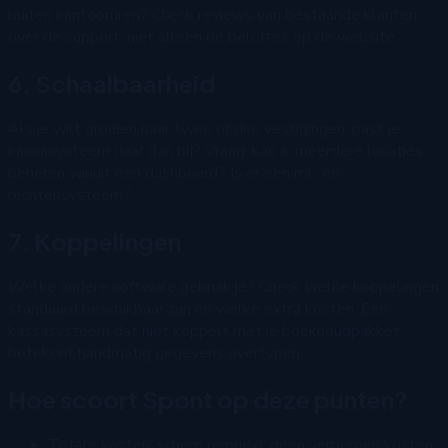
buiten kantooruren? Check reviews van bestaande klanten
over de support, niet alleen de beloftes op de website.
6. Schaalbaarheid
Als je wilt groeien naar twee of drie vestigingen, past je
kassasysteem daar dan bij? Vraag: kan ik meerdere locaties
beheren vanuit een dashboard? Is er een rol- en
rechtensysteem?
7. Koppelingen
Welke andere software gebruik je? Check welke koppelingen
standaard beschikbaar zijn en welke extra kosten. Een
kassasysteem dat niet koppelt met je boekhoudpakket
betekent handmatig gegevens overtypen.
Hoe scoort Spont op deze punten?
Totale kosten: scherp geprijsd, geen verborgen kosten,