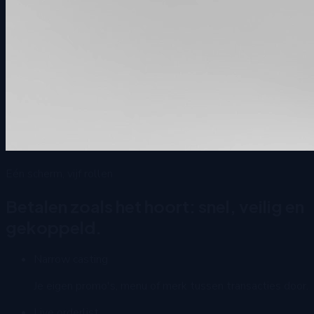
Eén scherm, vijf rollen
Betalen zoals het hoort: snel, veilig en
gekoppeld.
Narrow casting
Je eigen promo's, menu of merk tussen transacties door.
Live orderlist