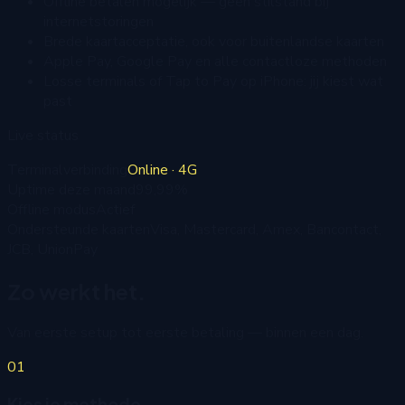
Offline betalen mogelijk — geen stilstand bij
internetstoringen
Brede kaartacceptatie, ook voor buitenlandse kaarten
Apple Pay, Google Pay en alle contactloze methoden
Losse terminals of Tap to Pay op iPhone: jij kiest wat
past
Live status
Terminalverbinding
Online · 4G
Uptime deze maand
99,99%
Offline modus
Actief
Ondersteunde kaarten
Visa, Mastercard, Amex, Bancontact,
JCB, UnionPay
Zo werkt het.
Van eerste setup tot eerste betaling — binnen een dag.
01
Kies je methode