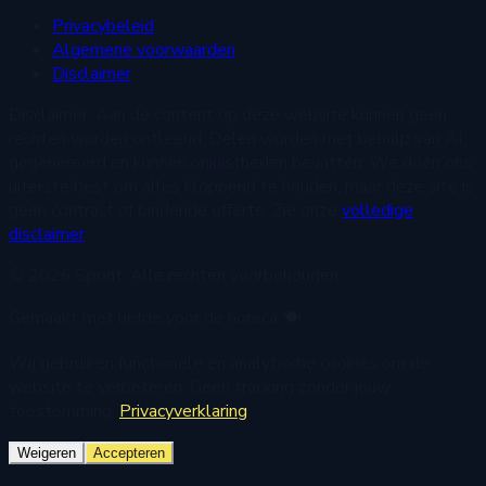
Privacybeleid
Algemene voorwaarden
Disclaimer
Disclaimer:
Aan de content op deze website kunnen geen
rechten worden ontleend. Delen worden met behulp van AI
gegenereerd en kunnen onjuistheden bevatten. We doen ons
uiterste best om alles kloppend te houden, maar deze site is
geen contract of bindende offerte. Zie onze
volledige
disclaimer
.
© 2026 Spont. Alle rechten voorbehouden.
Gemaakt met liefde voor de horeca 🍽️
Wij gebruiken functionele en analytische cookies om de
website te verbeteren. Geen tracking zonder jouw
toestemming.
Privacyverklaring
Weigeren
Accepteren