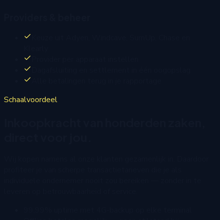
Providers & beheer
Keuze uit Adyen, Windcave, SumUp, Chase en
Klearly
Provider per apparaat instellen
Dagafsluiting en settlement in één oogopslag
Alle betalingen terug in je rapportage
Schaalvoordeel
Inkoopkracht van honderden zaken,
direct voor jou.
Wij kopen namens al onze klanten gezamenlijk in. Daardoor
profiteer je van scherpe transactietarieven die je als
individuele ondernemer nooit zou bereiken — zonder in te
leveren op betrouwbaarheid of service.
99,99% uptime met 4G-backup op elke terminal