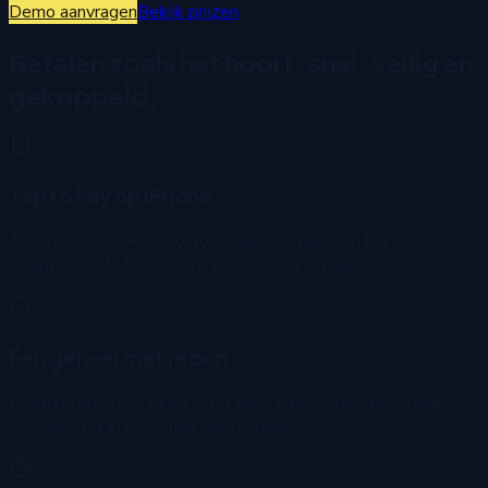
Demo aanvragen
Bekijk prijzen
Betalen zoals het hoort: snel, veilig en
gekoppeld.
Tap to Pay op iPhone
Accepteer contactloze betalingen zonder een los
pinapparaat. Je iPhone wordt je betaalterminal.
Eén geheel met je bon
Betaling en order zijn altijd in sync. Geen overtypen, geen
verschillen aan het einde van de dag.