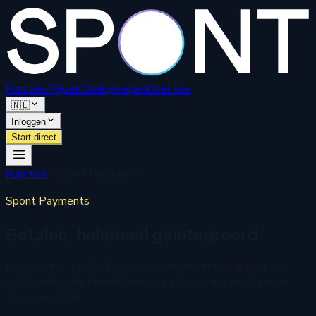
Functies
Prijzen
Doelgroepen
Over ons
🇳🇱
Inloggen
Start direct
Functies
Spont Payments
Spont Payments
Betalen, helemaal geïntegreerd.
Pin, contant, Tap to Pay op iPhone en deelbetalingen —
direct gekoppeld aan je bon. Geen los pinapparaat-gedoe,
geen overtypen.