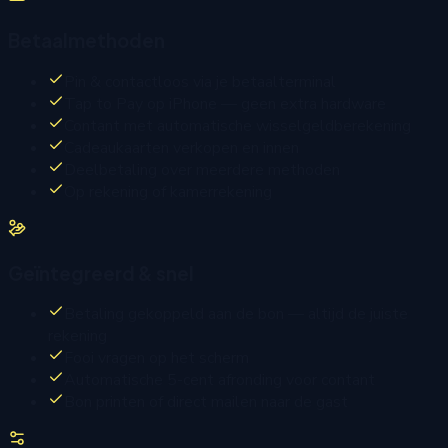
Betaalmethoden
Pin & contactloos via je betaalterminal
Tap to Pay op iPhone — geen extra hardware
Contant met automatische wisselgeldberekening
Cadeaukaarten verkopen en innen
Deelbetaling over meerdere methoden
Op rekening of kamerrekening
Geïntegreerd & snel
Betaling gekoppeld aan de bon — altijd de juiste
rekening
Fooi vragen op het scherm
Automatische 5-cent afronding voor contant
Bon printen of direct mailen naar de gast