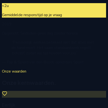
<2u
Gemiddelde responstijd op je vraag
2019
Opgericht. Sindsdien geen dag zonder horeca.
“Persoonlijk werken betekent niet dat alles met
de hand moet. Het saaie standaardwerk regelt
zichzelf, zodat wij tijd houden voor jou.”
— Flip & Sjoerd van den Bosch, oprichters Spont
Onze waarden
Onze kernwaarden.
Eerlijk