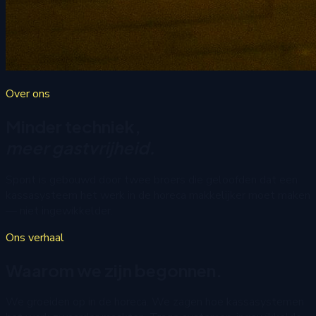
Over ons
Minder techniek,
meer gastvrijheid.
Spont is gebouwd door twee broers die geloofden dat een
kassasysteem het werk in de horeca makkelijker moet maken
— niet ingewikkelder.
Ons verhaal
Waarom we zijn begonnen.
We groeiden op in de horeca. We zagen hoe kassasystemen