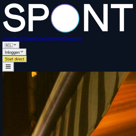
Functies
Prijzen
Doelgroepen
Over ons
🇳🇱
Inloggen
Start direct