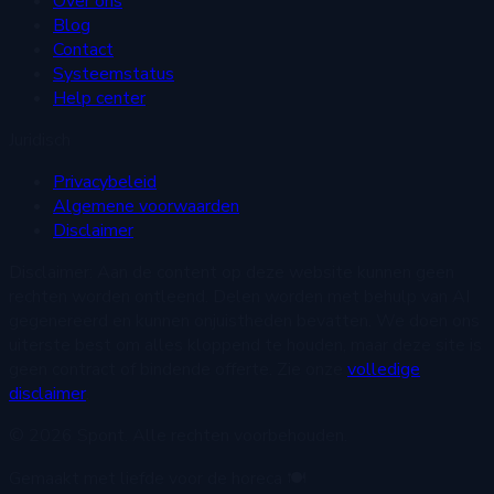
Over ons
Blog
Contact
Systeemstatus
Help center
Juridisch
Privacybeleid
Algemene voorwaarden
Disclaimer
Disclaimer:
Aan de content op deze website kunnen geen
rechten worden ontleend. Delen worden met behulp van AI
gegenereerd en kunnen onjuistheden bevatten. We doen ons
uiterste best om alles kloppend te houden, maar deze site is
geen contract of bindende offerte. Zie onze
volledige
disclaimer
.
© 2026 Spont. Alle rechten voorbehouden.
Gemaakt met liefde voor de horeca 🍽️