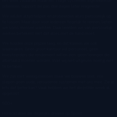
het werk zwaarder maakten. Trage systemen, ingewikkelde
schermen, support die pas drie dagen later reageerde.
We wilden altijd helpen en probeerden alles persoonlijk op
te lossen. Maar door voor iedereen tegelijk te rennen, lieten
we soms mensen wachten. Daar leerden we van: persoonlijk
werken betekent niet dat alles met de hand moet.
We houden onze prijzen laag, en dat kunnen we ook
waarmaken. Geen groot kantoor vol personeel, geen
investeerders die rendement willen zien, geen leningen die
afbetaald moeten worden. Wat wij niet uitgeven, hoef jij niet
te betalen.
We zijn met weinig mensen, maar we bouwen snel. We
slepen geen oude, verouderde systemen met ons mee. Zie je
iets dat beter kan? Vaak hebben we het diezelfde week al
opgelost.
500+
Horecazaken die dagelijks draaien op Spont