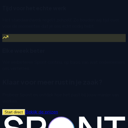
Tijd voor het echte werk
Het standaardwerk regelt zichzelf. Zo houden wij tijd over
voor de momenten dat je ons echt nodig hebt.
Elke week beter
We verbeteren Spont continu, op basis van wat ondernemers
ons vertellen.
Klaar voor meer rust in je zaak?
Probeer Spont en ontdek hoe het past bij jouw manier van
werken.
Bekijk de prijzen
Start direct