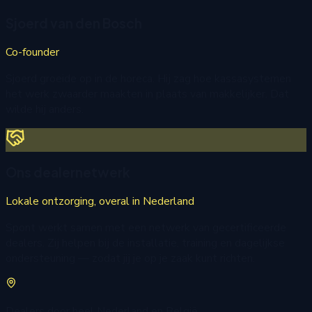
Sjoerd van den Bosch
Co-founder
Sjoerd groeide op in de horeca. Hij zag hoe kassasystemen
het werk zwaarder maakten in plaats van makkelijker. Dat
wilde hij anders.
Ons dealernetwerk
Lokale ontzorging, overal in Nederland
Spont werkt samen met een netwerk van gecertificeerde
dealers. Zij helpen bij de installatie, training en dagelijkse
ondersteuning — zodat jij je op je zaak kunt richten.
Dealers door heel Nederland en België