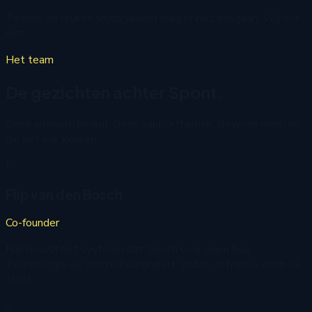
Tijdens de drukke vrijdagavond mag er niks misgaan. Wij ook
niet.
Het team
De gezichten achter Spont.
Geen anoniem bedrijf. Geen supportfabriek. Gewoon mensen
die het vak kennen.
F
Flip van den Bosch
Co-founder
Flip bouwt het systeem dat Sjoerd voor ogen had.
Technologie die zichzelf wegcijfert, zodat de horeca centraal
staat.
S