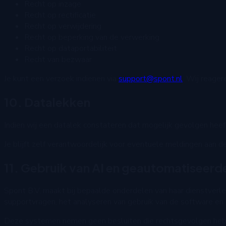
Recht op inzage
Recht op rectificatie
Recht op verwijdering
Recht op beperking van de verwerking
Recht op dataportabiliteit
Recht van bezwaar
Je kunt een verzoek indienen via
support@spont.nl
. Wij reager
10. Datalekken
Indien wij een datalek constateren dat mogelijk gevolgen heeft 
Je blijft zelf verantwoordelijk voor eventuele meldingen aan d
11. Gebruik van AI en geautomatiseerd
Spont B.V. maakt bij bepaalde onderdelen van haar dienstverl
supportvragen, het analyseren van gebruik van de software en 
Deze systemen nemen geen besluiten die rechtsgevolgen hebbe