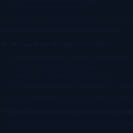
Betalings- en financiële dienstverleners
IT-, support- en softwarepartners
Deze partijen treden op als verwerker of subverwerker en mog
Wij verkopen persoonsgegevens nooit aan derden.
6. Verwerkers en subverwerkers
Voor zover wij binnen de Spont-software persoonsgegevens v
Jij bent de verwerkingsverantwoordelijke
Spont B.V. is de verwerker in de zin van de AVG
Wij sluiten passende verwerkersovereenkomsten met subverw
Op verzoek verstrekken wij een actueel overzicht van onze su
7. Hoe beveiligen wij persoonsgegeve
Wij nemen passende technische en organisatorische maatregel