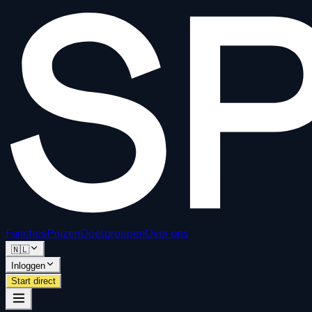
Functies
Prijzen
Doelgroepen
Over ons
🇳🇱
Inloggen
Start direct