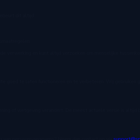
eurt dit altijd:
gsmaatregelen.
de verwerking en kunt altijd verzoeken om menselijke tussenk
ite goed te laten functioneren en te verbeteren. Wij gebruiken
ening of wetgeving verandert. De meest actuele versie is altijd
king van persoonsgegevens? Neem dan contact op via
support@sp