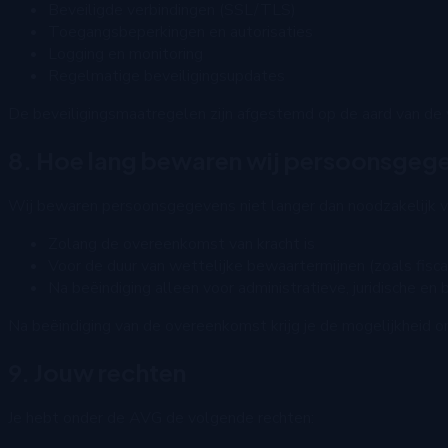
Beveiligde verbindingen (SSL/TLS)
Toegangsbeperkingen en autorisaties
Logging en monitoring
Regelmatige beveiligingsupdates
De beveiligingsmaatregelen zijn afgestemd op de aard van de v
8. Hoe lang bewaren wij persoonsgeg
Wij bewaren persoonsgegevens niet langer dan noodzakelijk vo
Zolang de overeenkomst van kracht is
Voor de duur van wettelijke bewaartermijnen (zoals fisca
Na beëindiging alleen voor administratieve, juridische en
Na beëindiging van de overeenkomst krijg je de mogelijkheid
9. Jouw rechten
Je hebt onder de AVG de volgende rechten: