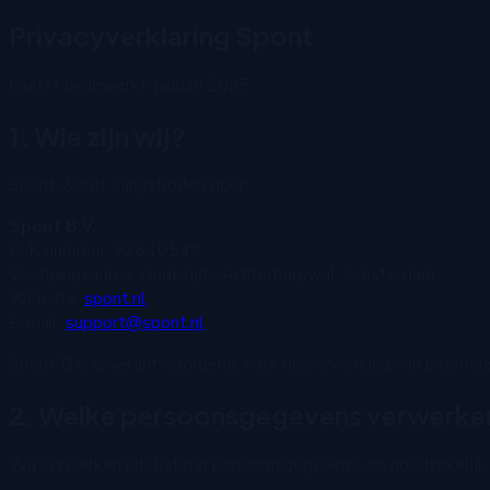
Privacyverklaring Spont
Laatst bijgewerkt: januari 2025
1. Wie zijn wij?
Spont wordt aangeboden door:
Spont B.V.
KvK-nummer: 72610549
Vestigingsadres: Oudezijds Achterburgwal, Amsterdam
Website:
spont.nl
E-mail:
support@spont.nl
Spont B.V. is verantwoordelijk voor de verwerking van persoon
2. Welke persoonsgegevens verwerken
Wij verwerken uitsluitend persoonsgegevens die noodzakelijk z