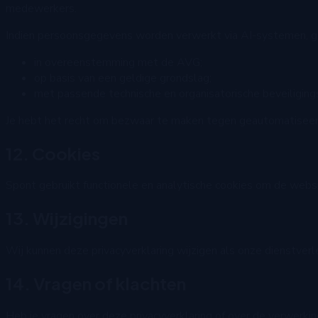
medewerkers.
Indien persoonsgegevens worden verwerkt via AI-systemen, geb
in overeenstemming met de AVG;
op basis van een geldige grondslag;
met passende technische en organisatorische beveiligin
Je hebt het recht om bezwaar te maken tegen geautomatiseer
12. Cookies
Spont gebruikt functionele en analytische cookies om de webs
13. Wijzigingen
Wij kunnen deze privacyverklaring wijzigen als onze dienstverl
14. Vragen of klachten
Heb je vragen over deze privacyverklaring of over de verwer