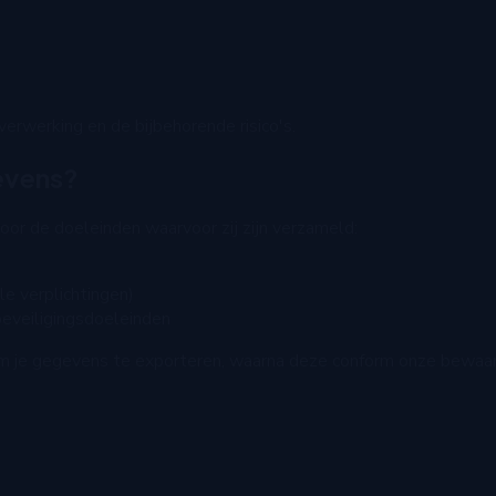
erwerking en de bijbehorende risico's.
evens?
or de doeleinden waarvoor zij zijn verzameld:
le verplichtingen)
 beveiligingsdoeleinden
 om je gegevens te exporteren, waarna deze conform onze bewaa