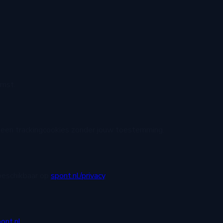
omst.
 geen trackingcookies zonder jouw toestemming.
 beschikbaar op
spont.nl/privacy
.
ont.nl
.